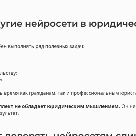
отка документов, консалтинг, аудит
еское обслуживание бизнеса и аутсорсинг
ругие нейросети в юридиче
ен выполнять ряд полезных задач:
льству;
и.
ь время как гражданам, так и профессиональным юрист
ллект не обладает юридическим мышлением.
Он не 
зультат.
 доверять нейросетям сл