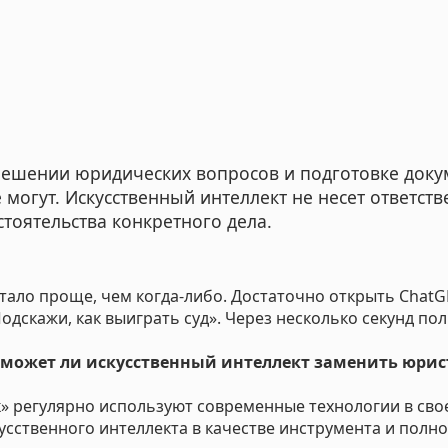
ние компенсации с застройщика
тство физических лиц
ние компенсации с застройщика за дефекты отделки
ние неустойки за нарушение сроков передачи квартиры
а прав заёмщиков
 решении юридических вопросов и подготовке доку
 могут. Искусственный интеллект не несет ответств
тельный юрист
стоятельства конкретного дела.
 по составлению документов
в сфере права интеллектуальной собственности
ало проще, чем когда-либо. Достаточно открыть ChatGP
одскажи, как выиграть суд». Через несколько секунд по
ние компенсации после заливов и пожаров
может ли искусственный интеллект заменить юрис
изнеса
 интересов работодателя
» регулярно используют современные технологии в св
рческие споры в арбитражном суде
сственного интеллекта в качестве инструмента и полн