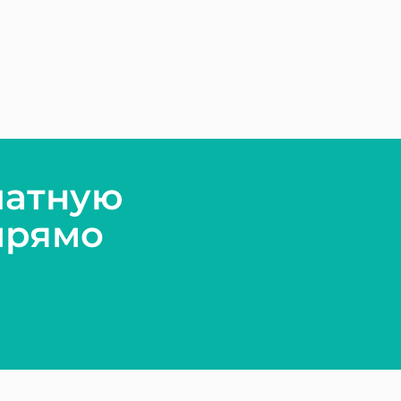
латную
прямо