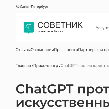
Санкт-Петербург
Услуги
Для 
Юриди
Услуги
Отзывы
О компании
Пресс-центр
Партнерская п
Юрист
Главная
Пресс-центр
ChatGPT против юриста:
Юрист
Автою
ChatGPT прот
Юрист
Юрист 
искусственн
Юриди