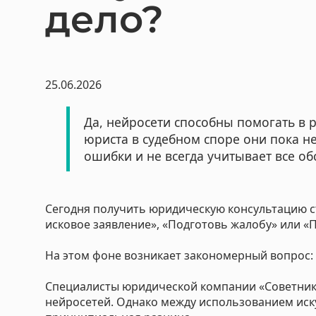
дело?
Взыска
Банкро
Взыска
25.06.2026
Взыска
Защит
Да, нейросети способны помогать в
юриста в судебном споре они пока не
Строи
ошибки и не всегда учитывает все об
Услуги
Юрист 
Сегодня получить юридическую консультацию ст
исковое заявление», «Подготовь жалобу» или «П
Получе
На этом фоне возникает закономерный вопрос:
Для б
Защита
Специалисты юридической компании «Советник
Комме
нейросетей. Однако между использованием иску