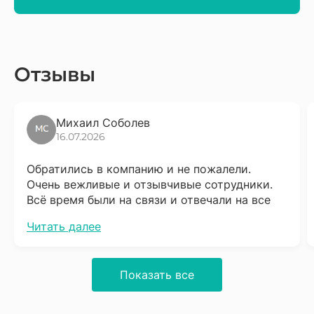
Отзывы
Михаил Соболев
16.07.2026
Обратились в компанию и не пожалели.
Очень вежливые и отзывчивые сотрудники.
Всё время были на связи и отвечали на все
вопросы. Сразу скажу что надо набраться
Читать далее
терпения, процесс довольно не быстрый, но
результат того стоит. Обязательно буду
советовать соседям.
Показать все