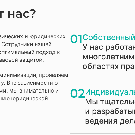
 нас?
01
Собственный
зических и юридических
. Сотрудники нашей
У нас работа
оптимальный подход к
многолетним
авовой защитой.
областях пр
 минимизации, проявляем
у. Вне зависимости от
02
Индивидуал
ми, мы внимательно и
анию юридической
Мы тщатель
и разрабаты
ведения дел