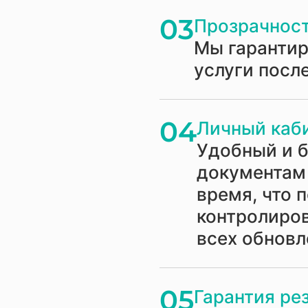
03
Прозрачност
Мы гаранти
услуги посл
04
Личный каби
Удобный и 
документам 
время, что 
контролиров
всех обнов
05
Гарантия ре