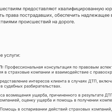
отка документов, консалтинг, аудит
ествиям предоставляют квалифицированную юри
ческое обслуживание бизнеса и аутсорсинг
ть права пострадавших, обеспечить надлежащее 
твиями происшествий на дороге.
П
 услуги:
П:
Профессиональная консультация по правовым аспект
ия в страховые компании и взаимодействие с правоох
едставление интересов клиента в случаях ДТП, включ
 в судебных разбирательствах.
а возмещения ущерба, причиненного в результате ДТП
омпанией, оценку ущерба и помощь в получении компе
Помощь в оспаривании действий страховых компаний,