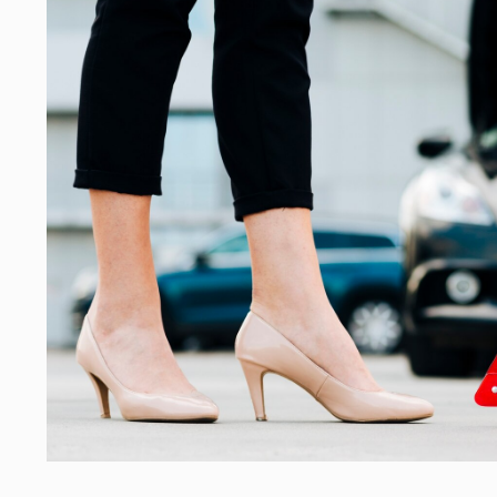
ание компенсации с застройщика
отство физических лиц
ание компенсации с застройщика за дефекты отделки
ние неустойки за нарушение сроков передачи кварти
а прав заёмщиков
тельный юрист
 по составлению документов
в сфере права интеллектуальной собственности
ение компенсации после заливов и пожаров
изнеса
а интересов работодателя
рческие споры в арбитражном суде