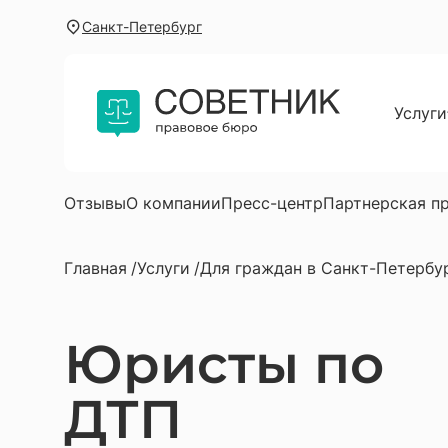
Санкт-Петербург
Услуги
Для г
Юриди
Услуг
Отзывы
О компании
Пресс-центр
Партнерская п
Юрист
Главная
Услуги
Для граждан в Санкт-Петербу
Юрист
Автою
Юристы по
Юрист
Юрист
ДТП
Юриди