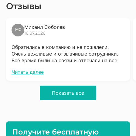
Отзывы
Михаил Соболев
16.07.2026
Обратились в компанию и не пожалели.
Очень вежливые и отзывчивые сотрудники.
Всё время были на связи и отвечали на все
вопросы. Сразу скажу что надо набраться
Читать далее
терпения, процесс довольно не быстрый, но
результат того стоит. Обязательно буду
советовать соседям.
Показать все
Получите бесплатную