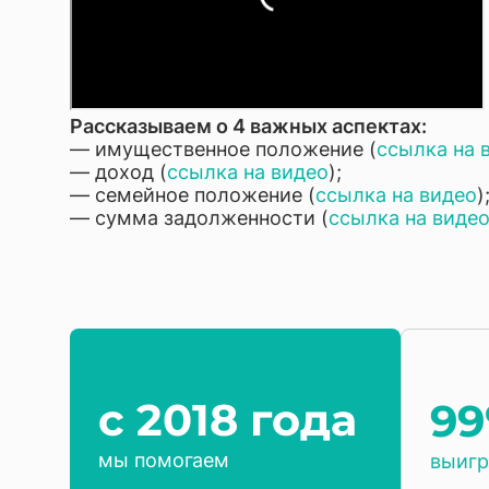
Рассказываем о 4 важных аспектах:
— имущественное положение (
ссылка на 
— доход (
ссылка на видео
);
— семейное положение (
ссылка на видео
)
— сумма задолженности (
ссылка на виде
c 2018 года
9
мы помогаем
выигр