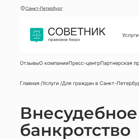
Санкт-Петербург
Услуги
Для г
Юриди
Услуг
Отзывы
О компании
Пресс-центр
Партнерская п
Юрист
Главная
Услуги
Для граждан в Санкт-Петербу
Юрист
Автою
Внесудебное
Юрист
Юрист
банкротство
Юриди