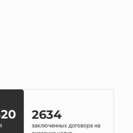
320
2634
в
заключенных договора на