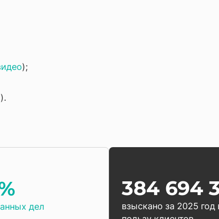
видео
);
;
о
).
384 694 
9%
взыскано за 2025 год 
анных дел
пользу клиентов