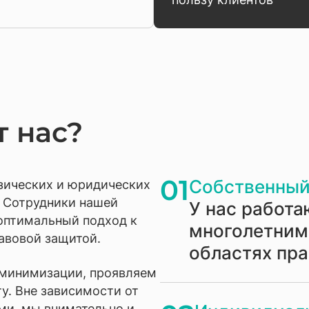
 нас?
01
Собственный
зических и юридических
. Сотрудники нашей
У нас работа
оптимальный подход к
многолетним
авовой защитой.
областях пр
 минимизации, проявляем
у. Вне зависимости от
ми, мы внимательно и