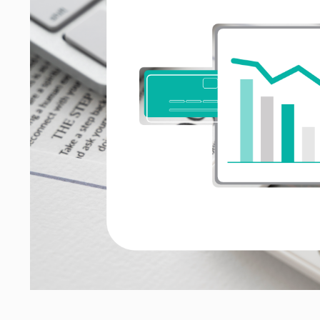
ание компенсации с застройщика
отство физических лиц
ание компенсации с застройщика за дефекты отделки
ние неустойки за нарушение сроков передачи кварти
а прав заёмщиков
тельный юрист
 по составлению документов
в сфере права интеллектуальной собственности
ение компенсации после заливов и пожаров
изнеса
а интересов работодателя
рческие споры в арбитражном суде