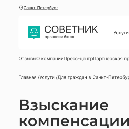
Санкт-Петербург
Услуги
Для г
Юриди
Услуг
Отзывы
О компании
Пресс-центр
Партнерская п
Юрист
Главная
Услуги
Для граждан в Санкт-Петербу
Юрист
Автою
Взыскание
Юрист
Юрист
компенсаци
Юриди