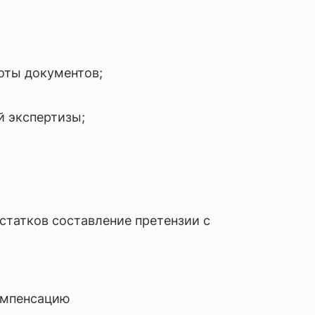
оты документов;
й экспертизы;
статков составление претензии с
омпенсацию