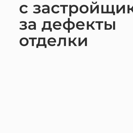
с застройщи
Взыск
Банкр
за дефекты
Взыск
отделки
Взыска
Защит
Строи
Услуги
Юрист 
Получ
Для б
Защит
Комме