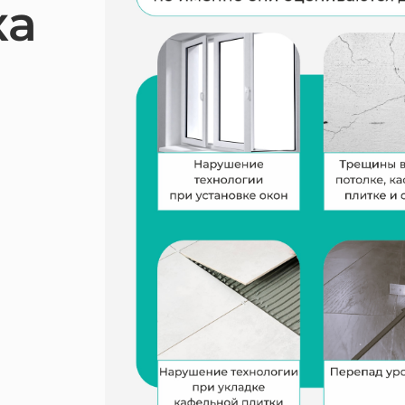
ка
ание компенсации с застройщика
отство физических лиц
ание компенсации с застройщика за дефекты отделки
ние неустойки за нарушение сроков передачи кварти
а прав заёмщиков
тельный юрист
 по составлению документов
в сфере права интеллектуальной собственности
ение компенсации после заливов и пожаров
изнеса
а интересов работодателя
рческие споры в арбитражном суде