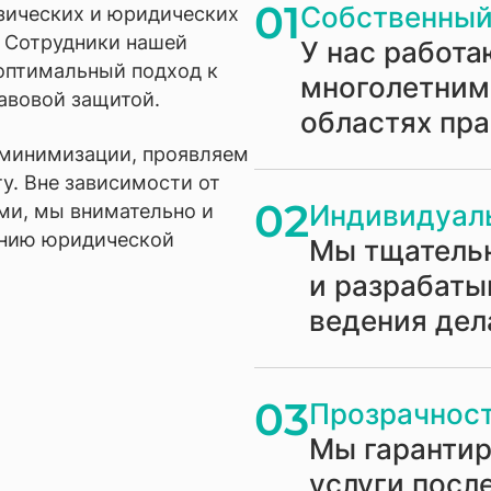
01
Собственный
зических и юридических
. Сотрудники нашей
У нас работа
оптимальный подход к
многолетним
авовой защитой.
областях пр
 минимизации, проявляем
у. Вне зависимости от
02
Индивидуал
ми, мы внимательно и
анию юридической
Мы тщатель
и разрабаты
ведения дел
03
Прозрачност
Мы гаранти
услуги посл