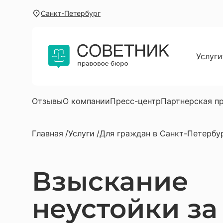
Санкт-Петербург
Услуги
Для г
Юриди
Услуг
Отзывы
О компании
Пресс-центр
Партнерская п
Юрист
Главная
Услуги
Для граждан в Санкт-Петербу
Юрист
Автою
Взыскание
Юрист
Юрист
неустойки за
Юриди