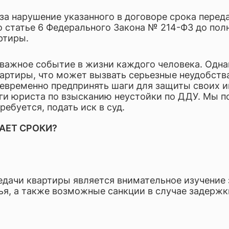
отка документов, консалтинг, аудит
за нарушение указанного в договоре срока перед
ческое обслуживание бизнеса и аутсорсинг
 статье 6 Федерального Закона № 214-ФЗ до полн
ртиры.
важное событие в жизни каждого человека. Одна
артиры, что может вызвать серьезные неудобства
оевременно предпринять шаги для защиты своих и
ги юриста по взысканию неустойки по ДДУ. Мы п
ребуется, подать иск в суд.
АЕТ СРОКИ?
дачи квартиры является внимательное изучение 
я, а также возможные санкции в случае задержки