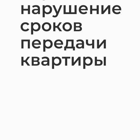
нарушение
Взыск
Банкр
сроков
Взыск
передачи
Взыска
Защит
квартиры
Строи
Услуги
Юрист 
Получ
Для б
Защит
Комме