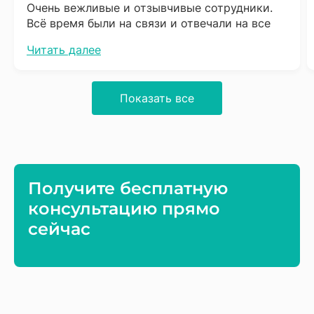
Очень вежливые и отзывчивые сотрудники.
Всё время были на связи и отвечали на все
вопросы. Сразу скажу что надо набраться
Читать далее
терпения, процесс довольно не быстрый, но
результат того стоит. Обязательно буду
советовать соседям.
Показать все
Получите бесплатную
консультацию прямо
сейчас