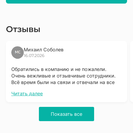
Отзывы
Михаил Соболев
16.07.2026
Обратились в компанию и не пожалели.
Очень вежливые и отзывчивые сотрудники.
Всё время были на связи и отвечали на все
вопросы. Сразу скажу что надо набраться
Читать далее
терпения, процесс довольно не быстрый, но
результат того стоит. Обязательно буду
советовать соседям.
Показать все