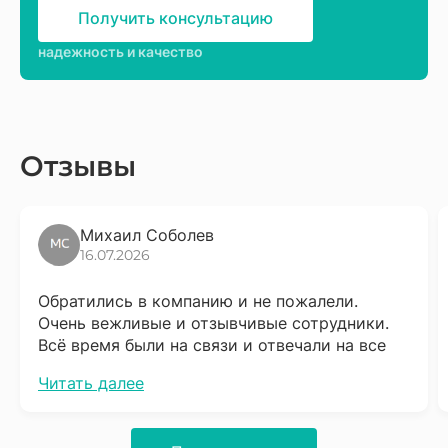
Получить консультацию
надежность и качество
Отзывы
Михаил Соболев
16.07.2026
Обратились в компанию и не пожалели.
Очень вежливые и отзывчивые сотрудники.
Всё время были на связи и отвечали на все
вопросы. Сразу скажу что надо набраться
Читать далее
терпения, процесс довольно не быстрый, но
результат того стоит. Обязательно буду
советовать соседям.