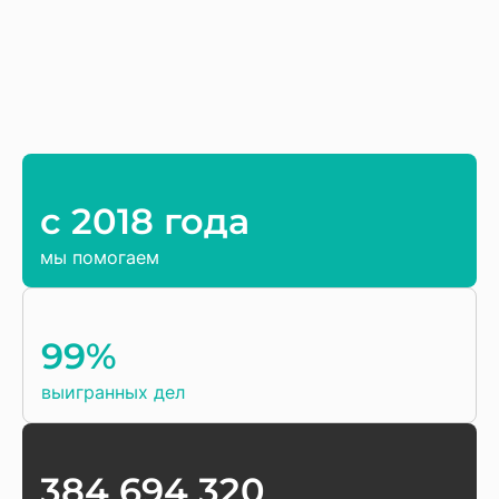
c 2018 года
мы помогаем
99%
выигранных дел
384 694 320