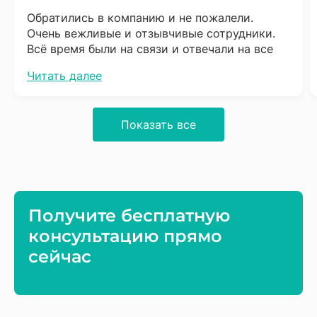
Обратились в компанию и не пожалели.
Очень вежливые и отзывчивые сотрудники.
Всё время были на связи и отвечали на все
вопросы. Сразу скажу что надо набраться
Читать далее
терпения, процесс довольно не быстрый, но
результат того стоит. Обязательно буду
советовать соседям.
Показать все
Получите бесплатную
консультацию прямо
сейчас