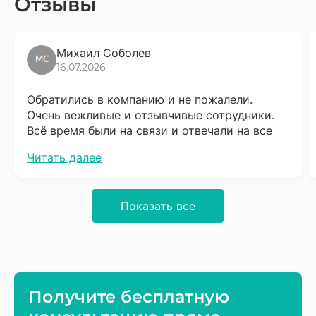
Отзывы
Михаил Соболев
16.07.2026
Обратились в компанию и не пожалели.
Очень вежливые и отзывчивые сотрудники.
Всё время были на связи и отвечали на все
вопросы. Сразу скажу что надо набраться
Читать далее
терпения, процесс довольно не быстрый, но
результат того стоит. Обязательно буду
советовать соседям.
Показать все
Получите бесплатную