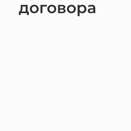
договора
Взыск
Банкр
Взыск
Взыска
Защит
Строи
Услуги
Юрист 
Получ
Для б
Защит
Комме