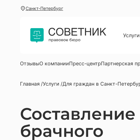
Санкт-Петербург
Услуги
Для г
Юриди
Услуг
Отзывы
О компании
Пресс-центр
Партнерская п
Юрист
Главная
Услуги
Для граждан в Санкт-Петербу
Юрист
Автою
Составление
Юрист
Юрист
брачного
Юриди