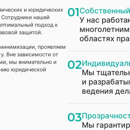
01
Собственный
зических и юридических
. Сотрудники нашей
У нас работа
оптимальный подход к
многолетним
авовой защитой.
областях пр
 минимизации, проявляем
у. Вне зависимости от
02
Индивидуал
ми, мы внимательно и
анию юридической
Мы тщатель
и разрабаты
ведения дел
03
Прозрачност
Мы гаранти