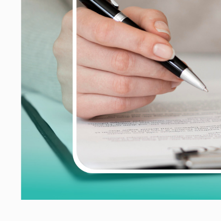
ание компенсации с застройщика
отство физических лиц
ание компенсации с застройщика за дефекты отделки
ние неустойки за нарушение сроков передачи кварти
а прав заёмщиков
тельный юрист
 по составлению документов
в сфере права интеллектуальной собственности
ение компенсации после заливов и пожаров
изнеса
а интересов работодателя
рческие споры в арбитражном суде