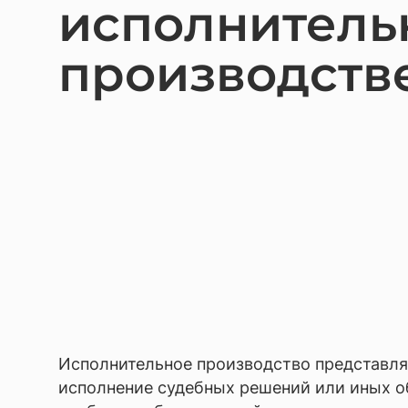
исполнитель
Взыск
Банкр
производств
Взыск
Взыска
Защит
Строи
Услуги
Юрист 
Получ
Для б
Защит
Исполнительное производство представля
Комме
исполнение судебных решений или иных о