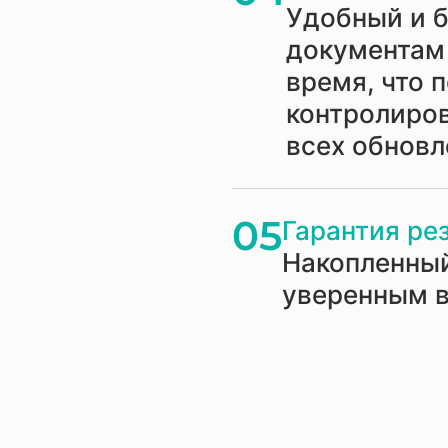
Удобный и 
документам 
время, что 
контролиров
всех обнов
05
Гарантия ре
Накопленный
уверенным в