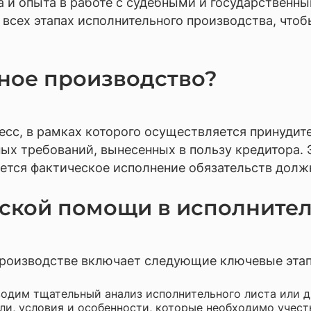
ва и опыта в работе с судебными и государстве
отка документов, консалтинг, аудит
всех этапах исполнительного производства, чтоб
ческое обслуживание бизнеса и аутсорсинг
ьное производство?
сс, в рамках которого осуществляется принудит
х требований, вынесенных в пользу кредитора. Э
уется фактическое исполнение обязательств долж
ской помощи в исполните
роизводстве включает следующие ключевые эта
водим тщательный анализ исполнительного листа или 
ли, условия и особенности, которые необходимо учест