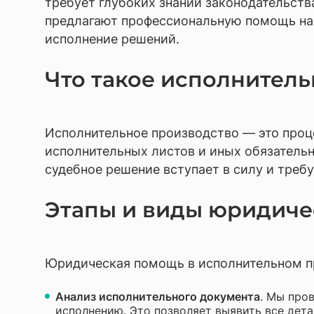
требует глубоких знаний законодательст
Разраб
предлагают профессиональную помощь на 
Юриди
исполнение решений.
Что такое исполнител
Исполнительное производство — это проце
исполнительных листов и иных обязательны
судебное решение вступает в силу и треб
Этапы и виды юридиче
Юридическая помощь в исполнительном п
Анализ исполнительного документа
. Мы про
исполнению. Это позволяет выявить все дета