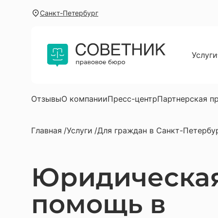
Санкт-Петербург
Услуги
Для г
Юриди
Услуг
Отзывы
О компании
Пресс-центр
Партнерская п
Юрист
Главная
Услуги
Для граждан в Санкт-Петербу
Юрист
Автою
Юридическа
Юрист
Юрист
помощь в
Юриди