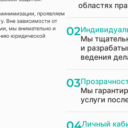
областях пр
 минимизации, проявляем
у. Вне зависимости от
02
Индивидуал
ми, мы внимательно и
анию юридической
Мы тщатель
и разрабаты
ведения дел
03
Прозрачност
Мы гаранти
услуги посл
04
Личный каби