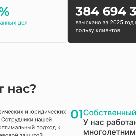
384 694 
9%
взыскано за 2025 год 
анных дел
пользу клиентов
 нас?
01
Собственный
зических и юридических
. Сотрудники нашей
У нас работа
оптимальный подход к
многолетним
авовой защитой.