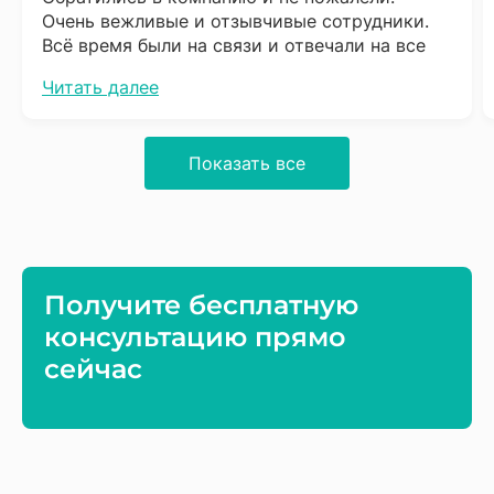
Очень вежливые и отзывчивые сотрудники.
Всё время были на связи и отвечали на все
вопросы. Сразу скажу что надо набраться
Читать далее
терпения, процесс довольно не быстрый, но
результат того стоит. Обязательно буду
советовать соседям.
Показать все
Получите бесплатную
консультацию прямо
сейчас