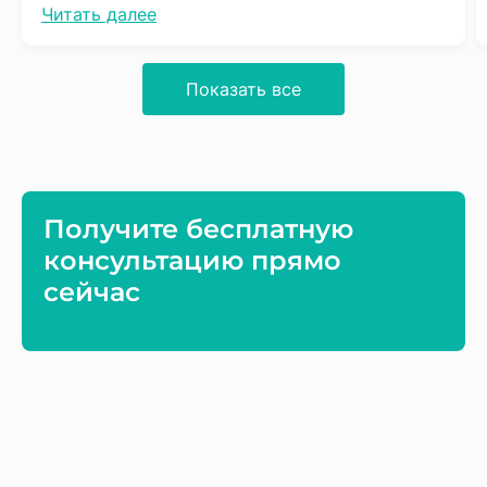
Читать далее
терпения, процесс довольно не быстрый, но
результат того стоит. Обязательно буду
советовать соседям.
Показать все
Получите бесплатную
консультацию прямо
сейчас