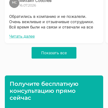
Михаил Соболев
16.07.2026
Обратились в компанию и не пожалели.
Очень вежливые и отзывчивые сотрудники.
Всё время были на связи и отвечали на все
вопросы. Сразу скажу что надо набраться
Читать далее
терпения, процесс довольно не быстрый, но
результат того стоит. Обязательно буду
советовать соседям.
Показать все
Получите бесплатную
консультацию прямо
сейчас