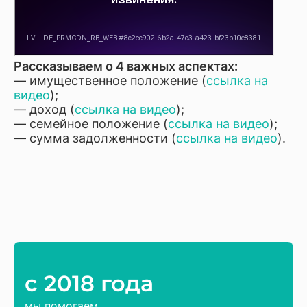
Рассказываем о 4 важных аспектах:
— имущественное положение (
ссылка на
видео
);
— доход (
ссылка на видео
);
— семейное положение (
ссылка на видео
);
— сумма задолженности (
ссылка на видео
).
c 2018 года
мы помогаем