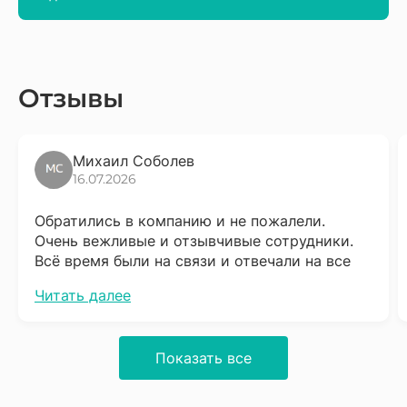
Отзывы
Михаил Соболев
16.07.2026
Обратились в компанию и не пожалели.
Очень вежливые и отзывчивые сотрудники.
Всё время были на связи и отвечали на все
вопросы. Сразу скажу что надо набраться
Читать далее
терпения, процесс довольно не быстрый, но
результат того стоит. Обязательно буду
советовать соседям.
Показать все